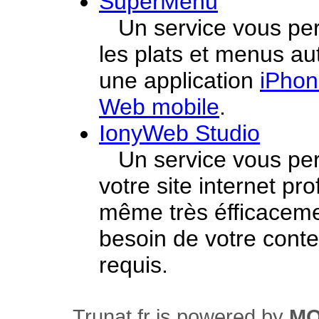
SuperMenu
Un service vous per
les plats et menus au
une application
iPho
Web mobile
.
IonyWeb Studio
Un service vous perm
votre site internet pr
même très éfficaceme
besoin de votre con
requis.
Trunat.fr is powered by
M