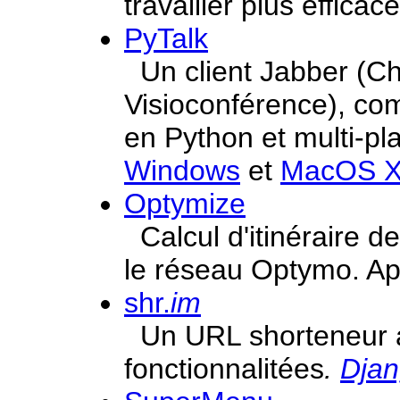
travailler plus éffica
PyTalk
Un client Jabber (Ch
Visioconférence), co
en Python et multi-pl
Windows
et
MacOS 
Optymize
Calcul d'itinéraire d
le réseau Optymo. App
shr.
im
Un URL shorteneur a
fonctionnalitées
.
Dja