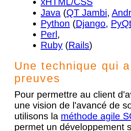
xHTML/CSS
Java
(
QT Jambi
,
And
Python
(
Django
,
PyQ
Perl
,
Ruby
(
Rails
)
Une technique qui a 
preuves
Pour permettre au client d'a
une vision de l'avancé de s
utilisons la
méthode agile
permet un développement sû