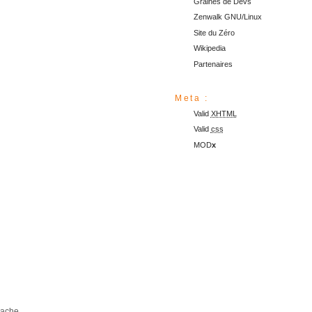
Graines de Devs
Zenwalk GNU/Linux
Site du Zéro
Wikipedia
Partenaires
Meta :
Valid
XHTML
Valid
css
MOD
x
cache.