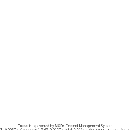
Trunat.fr is powered by
MOD
x Content Management System
: 0.0037 s, 0 request(s), PHP: 0.0127 s, total: 0.0164 s, document retrieved from 